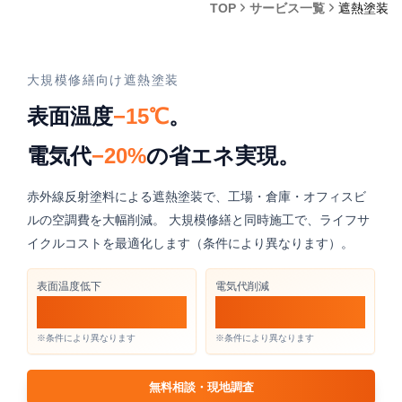
TOP
サービス一覧
遮熱塗装
大規模修繕向け遮熱塗装
表面温度
−15℃
。
電気代
−20%
の省エネ実現。
赤外線反射塗料による遮熱塗装で、工場・倉庫・オフィスビ
ルの空調費を大幅削減。 大規模修繕と同時施工で、ライフサ
イクルコストを最適化します（条件により異なります）。
表面温度低下
電気代削減
−15℃
−20%
※条件により異なります
※条件により異なります
無料相談・現地調査